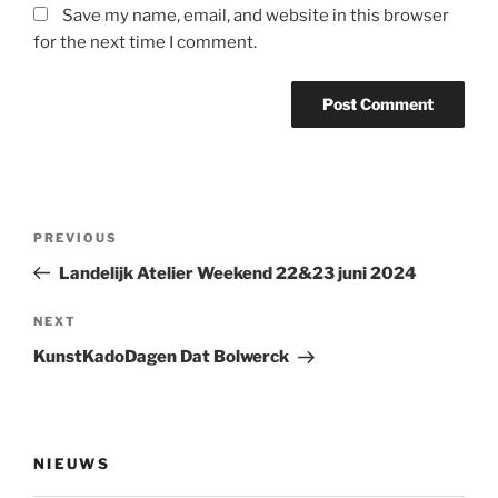
Save my name, email, and website in this browser
for the next time I comment.
Post
Previous
PREVIOUS
navigation
Post
Landelijk Atelier Weekend 22&23 juni 2024
Next
NEXT
Post
KunstKadoDagen Dat Bolwerck
NIEUWS