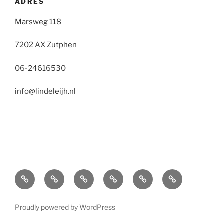
ADRES
Marsweg 118
7202 AX Zutphen
06-24616530
info@lindeleijh.nl
Home
Over
Contact
Werk
schilderklas
Impressies
Proudly powered by WordPress