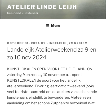
Skip
ATELIER LINDE LEIJH
to
beeldend kunstenaar
content
Menu
POSTED
OCTOBER 31, 2024
BY
LINDELEIJH_YM6X0I3M
ON
Landeleijk Atelierweekend za 9 en
zo 10 nov 2024
KUNSTLOKALEN OPEN VOOR HET HELE LAND! Op
zaterdag 9 en zondag 10 november a.s. opent
KUNSTLOKALEN de poort voor het landelijk
atelierweekend. Ervaring leert dat dit weekend (ook)
veel toeristen aantrekt om de ateliers van de bekende
kunstenaars eindelijk te bewonderen. Meteen een
aanleiding om het schone Zutphen te bezoeken! Wat